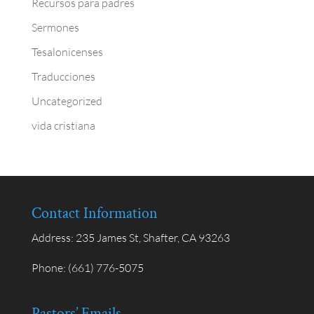
Recursos para padres
Sermones
Tesalonicenses
Traducciones
Uncategorized
vida cristiana
Contact Information
Address:
235 James St, Shafter, CA 93263
Phone:
(661) 776-5075
Pastors’ Emails