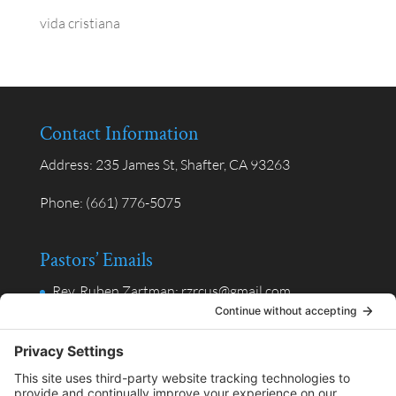
vida cristiana
Contact Information
Address:
235 James St, Shafter, CA 93263
Phone:
(661) 776-5075
Pastors’ Emails
Rev. Ruben Zartman: rzrcus@gmail.com
Rev. Valentin Alpuche, Ministerio en Español:
valpuche@gmail.com