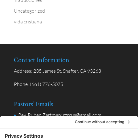
Traducciones
Uncategorized
vida cristiana
Contact Information
Address:
235 James St, Shafter, CA 93263
Phone:
(661) 776-5075
Pastors’ Emails
Rev. Ruben Zartman: rzrcus@gmail.com
Rev. Valentin Alpuche, Ministerio en Español:
valpuche@gmail.com