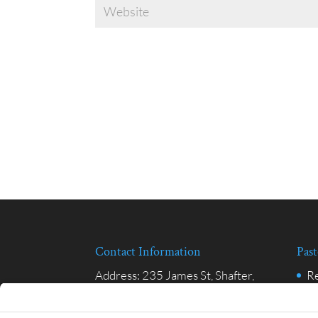
Contact Information
Past
Address:
235 James St, Shafter,
Re
CA 93263
r