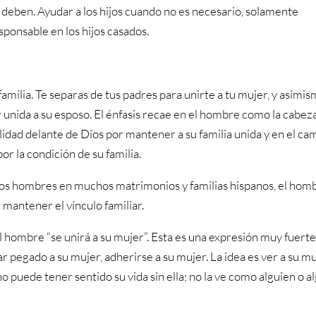
 deben. Ayudar a los hijos cuando no es necesario, solamente
sponsable en los hijos casados.
familia. Te separas de tus padres para unirte a tu mujer, y asimi
 unida a su esposo. El énfasis recae en el hombre como la cabez
lidad delante de Dios por mantener a su familia unida y en el ca
or la condición de su familia.
e los hombres en muchos matrimonios y familias hispanos, el hom
e mantener el vínculo familiar.
el hombre “se unirá a su mujer”. Esta es una expresión muy fuert
r pegado a su mujer, adherirse a su mujer. La idea es ver a su m
o puede tener sentido su vida sin ella; no la ve como alguien o a