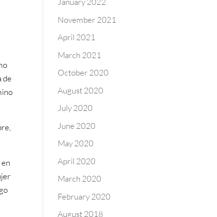
January 2022
November 2021
April 2021
March 2021
smo
October 2020
a de
August 2020
mino
July 2020
June 2020
bre,
May 2020
April 2020
e en
ujer
March 2020
lgo
February 2020
August 2018