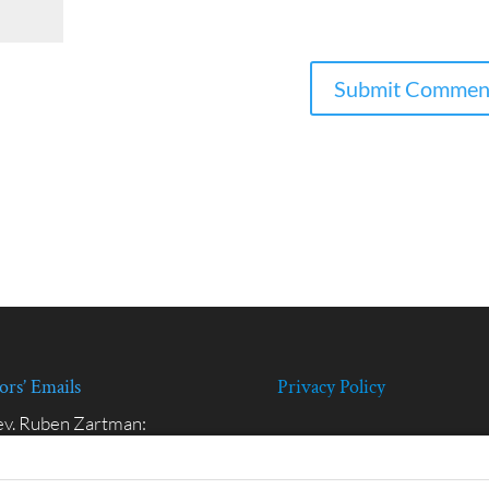
ors’ Emails
Privacy Policy
v. Ruben Zartman:
zrcus@gmail.com