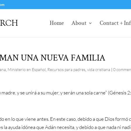
com
Home
About
Contact + In
MAN UNA NUEVA FAMILIA
iana
,
Ministerio en Español
,
Recursos para padres
,
vida cristiana
|
0 commen
u madre, y se unirá a su mujer, y serán una sola carne” (Génesis 2
o en lo que viene antes. En este caso, debido a que Dios formó 
es la ayuda idónea que Adán necesita, y debido a que nada ni nad