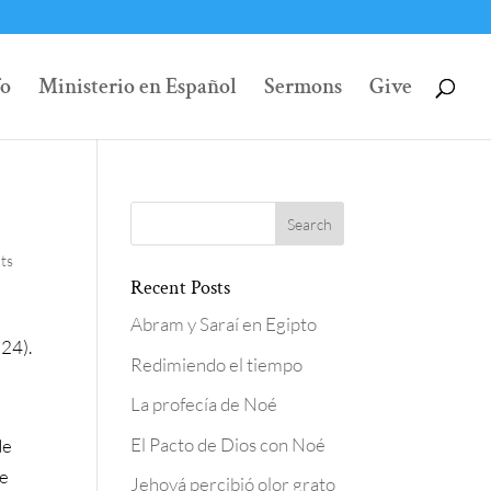
fo
Ministerio en Español
Sermons
Give
ts
Recent Posts
Abram y Saraí en Egipto
:24).
Redimiendo el tiempo
La profecía de Noé
El Pacto de Dios con Noé
de
ie
Jehová percibió olor grato