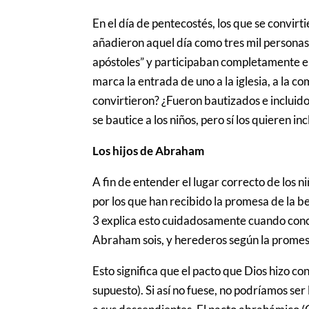
En el día de pentecostés, los que se convirt
añadieron aquel día como tres mil personas” 
apóstoles” y participaban completamente en 
marca la entrada de uno a la iglesia, a la co
convirtieron? ¿Fueron bautizados e incluido
se bautice a los niños, pero sí los quieren in
Los hijos de Abraham
A fin de entender el lugar correcto de los ni
por los que han recibido la promesa de la b
3 explica esto cuidadosamente cuando conclu
Abraham sois, y herederos según la promesa
Esto significa que el pacto que Dios hizo c
supuesto). Si así no fuese, no podríamos ser