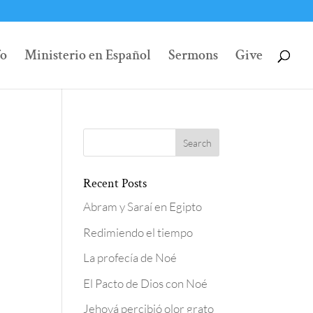
fo
Ministerio en Español
Sermons
Give
Recent Posts
Abram y Saraí en Egipto
Redimiendo el tiempo
La profecía de Noé
El Pacto de Dios con Noé
Jehová percibió olor grato