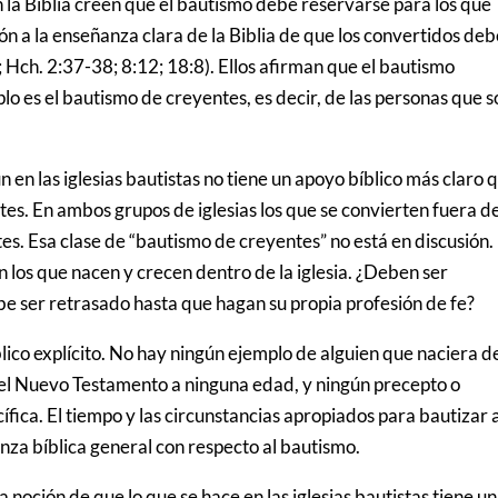
 la Biblia creen que el bautismo debe reservarse para los que
ión a la enseñanza clara de la Biblia de que los convertidos de
; Hch. 2:37-38; 8:12; 18:8). Ellos afirman que el bautismo
lo es el bautismo de creyentes, es decir, de las personas que 
 en las iglesias bautistas no tiene un apoyo bíblico más claro 
antes. En ambos grupos de iglesias los que se convierten fuera de
s. Esa clase de “bautismo de creyentes” no está en discusión.
 los que nacen y crecen dentro de la iglesia. ¿Deben ser
be ser retrasado hasta que hagan su propia profesión de fe?
blico explícito. No hay ningún ejemplo de alguien que naciera d
 el Nuevo Testamento a ninguna edad, y ningún precepto o
fica. El tiempo y las circunstancias apropiados para bautizar 
anza bíblica general con respecto al bautismo.
oción de que lo que se hace en las iglesias bautistas tiene u