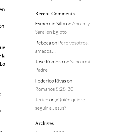
ben
Recent Comments
Esmerdin Silfa
on
Abram y
son
Saraí en Egipto
Rebeca
on
Pero vosotros,
que
amados,…
 la
Jose Romero
on
Subo a mi
 Lo
Padre
Federico Rivas
on
Romanos 8:28-30
e
Jericó
on
¿Quién quiere
seguir a Jesús?
a
Archives
na