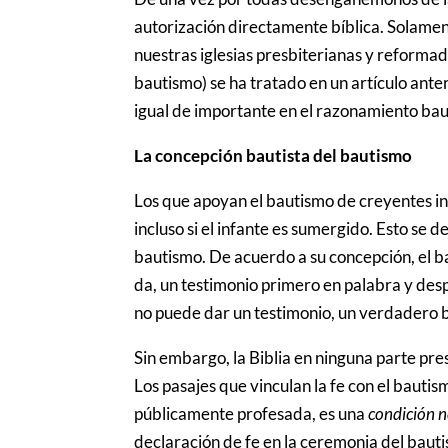
autorización directamente bíblica. Solament
nuestras iglesias presbiterianas y reformad
bautismo) se ha tratado en un artículo ante
igual de importante en el razonamiento bau
La concepción bautista del bautismo
Los que apoyan el bautismo de creyentes ins
incluso si el infante es sumergido. Esto se 
bautismo. De acuerdo a su concepción, el b
da, un testimonio primero en palabra y de
no puede dar un testimonio, un verdadero b
Sin embargo, la Biblia en ninguna parte pre
Los pasajes que vinculan la fe con el bauti
públicamente profesada, es una
condición 
declaración de fe en la ceremonia del bauti