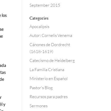
September 2015
 los
Categories
Apocalipsis
 se
Autor: Cornelis Venema
ue
Cánones de Dordrecht
(1618-1619)
Catecismo de Heidelberg
mada
La Familia Cristiana
atas
Ministerio en Español
 de
Pastor's Blog
Recursos para padres
or
él y
Sermones