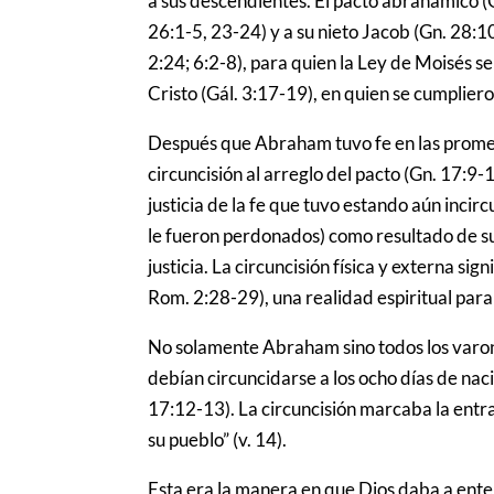
a sus descendientes. El pacto abrahámico (G
26:1-5, 23-24) y a su nieto Jacob (Gn. 28:10
2:24; 6:2-8), para quien la Ley de Moisés se
Cristo (Gál. 3:17-19), en quien se cumplier
Después que Abraham tuvo fe en las promesas
circuncisión al arreglo del pacto (Gn. 17:9-
justicia de la fe que tuvo estando aún inci
le fueron perdonados) como resultado de su
justicia. La circuncisión física y externa sig
Rom. 2:28-29), una realidad espiritual pa
No solamente Abraham sino todos los varone
debían circuncidarse a los ocho días de nac
17:12-13). La circuncisión marcaba la entra
su pueblo” (v. 14).
Esta era la manera en que Dios daba a ent