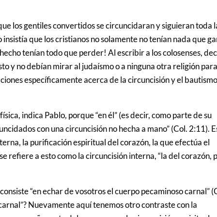
que los gentiles convertidos se circuncidaran y siguieran toda l
o insistía que los cristianos no solamente no tenían nada que g
e hecho tenían todo que perder! Al escribir a los colosenses, de
sto y no debían mirar al judaísmo o a ninguna otra religión par
aciones específicamente acerca de la circuncisión y el bautism
física, indica Pablo, porque “en él” (es decir, como parte de su
rcuncidados con una circuncisión no hecha a mano” (Col. 2:11). E
nterna, la purificación espiritual del corazón, la que efectúa el
 refiere a esto como la circuncisión interna, “la del corazón, 
, consiste “en echar de vosotros el cuerpo pecaminoso carnal” (
 carnal”? Nuevamente aquí tenemos otro contraste con la