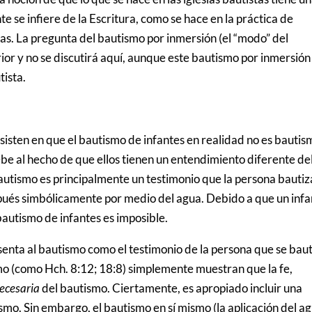
e se infiere de la Escritura, como se hace en la práctica de
as. La pregunta del bautismo por inmersión (el “modo” del
rior y no se discutirá aquí, aunque este bautismo por inmersión
tista.
isten en que el bautismo de infantes en realidad no es bautis
debe al hecho de que ellos tienen un entendimiento diferente de
autismo es principalmente un testimonio que la persona bauti
spués simbólicamente por medio del agua. Debido a que un inf
autismo de infantes es imposible.
senta al bautismo como el testimonio de la persona que se baut
smo (como Hch. 8:12; 18:8) simplemente muestran que la fe,
necesaria
del bautismo. Ciertamente, es apropiado incluir una
smo. Sin embargo, el bautismo en sí mismo (la aplicación del a