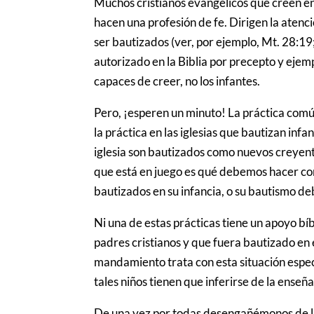
Muchos cristianos evangélicos que creen en
hacen una profesión de fe. Dirigen la atenc
ser bautizados (ver, por ejemplo, Mt. 28:19
autorizado en la Biblia por precepto y ejemp
capaces de creer, no los infantes.
Pero, ¡esperen un minuto! La práctica común
la práctica en las iglesias que bautizan inf
iglesia son bautizados como nuevos creyente
que está en juego es qué debemos hacer con
bautizados en su infancia, o su bautismo de
Ni una de estas prácticas tiene un apoyo bí
padres cristianos y que fuera bautizado en
mandamiento trata con esta situación especí
tales niños tienen que inferirse de la enseñ
De una vez por todas desengañémonos de la n