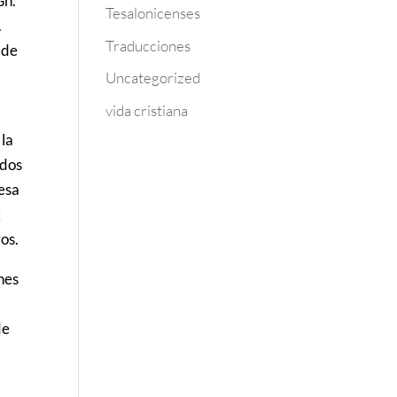
Gn.
Tesalonicenses
.
Traducciones
 de
Uncategorized
vida cristiana
 la
ados
 esa
;
os.
nes
de