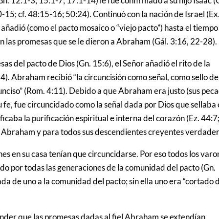
n. 12:1-3; 15:1-7; 17:1-14) le fue confirmado a su hijo Isaac (
-15; cf. 48:15-16; 50:24). Continuó con la nación de Israel (Ex
 añadió (como el pacto mosaico o “viejo pacto”) hasta el tiempo
on las promesas que se le dieron a Abraham (Gál. 3:16, 22-28).
 del pacto de Dios (Gn. 15:6), el Señor añadió el rito de la
14). Abraham recibió “la circuncisión como señal, como sello de
rcunciso” (Rom. 4:11). Debido a que Abraham era justo (sus pec
 fe, fue circuncidado como la señal dada por Dios que sellaba
nificaba la purificación espiritual e interna del corazón (Ez. 44:7
ra Abraham y para todos sus descendientes creyentes verdader
s en su casa tenían que circuncidarse. Por eso todos los varo
ido por todas las generaciones de la comunidad del pacto (Gn.
da de uno a la comunidad del pacto; sin ella uno era “cortado 
ender que las promesas dadas al fiel Abraham se extendían