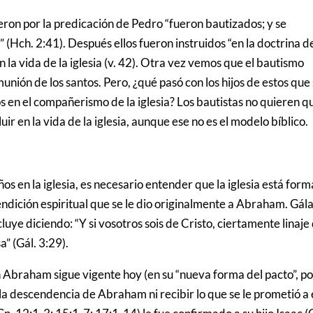
ieron por la predicación de Pedro “fueron bautizados; y se
(Hch. 2:41). Después ellos fueron instruidos “en la doctrina de
la vida de la iglesia (v. 42). Otra vez vemos que el bautismo
munión de los santos. Pero, ¿qué pasó con los hijos de estos que
s en el compañerismo de la iglesia? Los bautistas no quieren q
cluir en la vida de la iglesia, aunque ese no es el modelo bíblico.
ños en la iglesia, es necesario entender que la iglesia está for
endición espiritual que se le dio originalmente a Abraham. Gál
ye diciendo: “Y si vosotros sois de Cristo, ciertamente linaje
” (Gál. 3:29).
on Abraham sigue vigente hoy (en su “nueva forma del pacto”, p
 la descendencia de Abraham ni recibir lo que se le prometió a 