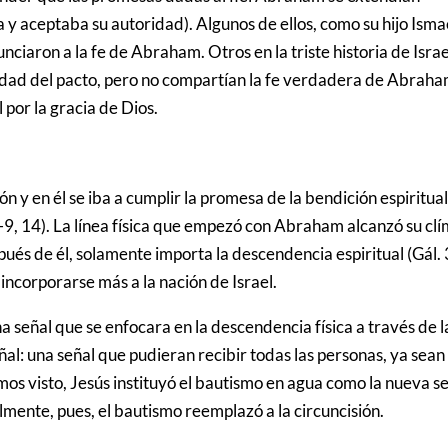
a y aceptaba su autoridad). Algunos de ellos, como su hijo Isma
iaron a la fe de Abraham. Otros en la triste historia de Israe
ad del pacto, pero no compartían la fe verdadera de Abraha
 por la gracia de Dios.
ón y en él se iba a cumplir la promesa de la bendición espiritua
-9, 14). La línea física que empezó con Abraham alcanzó su cl
pués de él, solamente importa la descendencia espiritual (Gál. 
incorporarse más a la nación de Israel.
señal que se enfocara en la descendencia física a través de l
ñal: una señal que pudieran recibir todas las personas, ya sean
os visto, Jesús instituyó el bautismo en agua como la nueva s
lmente, pues, el bautismo reemplazó a la circuncisión.