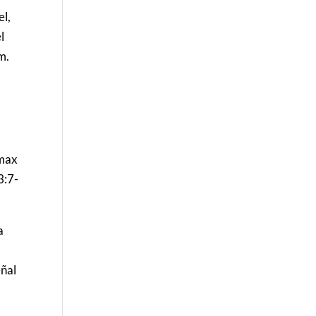
el,
l
m.
l
ímax
3:7-
a
eñal