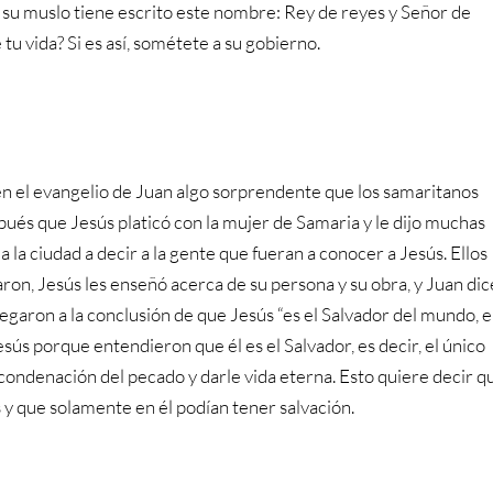
n su muslo tiene escrito este nombre: Rey de reyes y Señor de
tu vida? Si es así, sométete a su gobierno.
 en el evangelio de Juan algo sorprendente que los samaritanos
ués que Jesús platicó con la mujer de Samaria y le dijo muchas
a la ciudad a decir a la gente que fueran a conocer a Jesús. Ellos
aron, Jesús les enseñó acerca de su persona y su obra, y Juan dic
garon a la conclusión de que Jesús “es el Salvador del mundo, e
esús porque entendieron que él es el Salvador, es decir, el único
condenación del pecado y darle vida eterna. Esto quiere decir q
 y que solamente en él podían tener salvación.