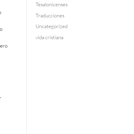
Tesalonicenses
o
Traducciones
Uncategorized
lo
vida cristiana
pero
o
r