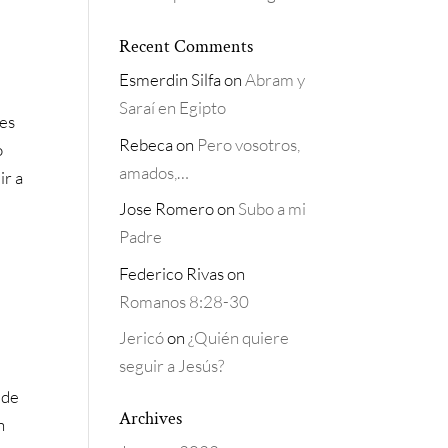
Recent Comments
Esmerdin Silfa
on
Abram y
s
Saraí en Egipto
tes
Rebeca
on
Pero vosotros,
o
amados,…
ir a
Jose Romero
on
Subo a mi
Padre
Federico Rivas
on
Romanos 8:28-30
Jericó
on
¿Quién quiere
seguir a Jesús?
 de
Archives
n