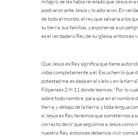
milagro, se les había revelado que Jesús era el
postraron ante Jesús y lo adoraron. En verdad,
de todo el mundo, el rey que salvaría a los q
su tierra, sus familias, y exponerse a un peli
es el verdadero Rey de su iglesia, entonces v
Que Jesús es Rey significa que tiene autorid
vidas completamente a él. Escuchen lo que d
potestad me es dada en el cielo y en la tierr
Filipenses 2:9-11 donde leemos: “Por lo cual
sobre todo nombre, para que en el nombre de J
tierra, y debajo de la tierra, y toda lengua co
si Jesús es Rey tenemos que someternos a su a
correcto decir que seguimos a Jesús como nu
nuestro Rey, entonces debemos vivir como é