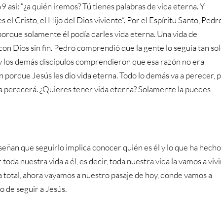
 así: “¿a quién iremos? Tú tienes palabras de vida eterna. Y
el Cristo, el Hijo del Dios viviente”. Por el Espíritu Santo, Pedr
 porque solamente él podía darles vida eterna. Una vida de
on Dios sin fin. Pedro comprendió que la gente lo seguía tan so
 y los demás discípulos comprendieron que esa razón no era
ían porque Jesús les dio vida eterna. Todo lo demás va a perecer, 
ca perecerá. ¿Quieres tener vida eterna? Solamente la puedes
señan que seguirlo implica conocer quién es él y lo que ha hech
oda nuestra vida a él, es decir, toda nuestra vida la vamos a vivi
a total, ahora vayamos a nuestro pasaje de hoy, donde vamos a
 de seguir a Jesús.