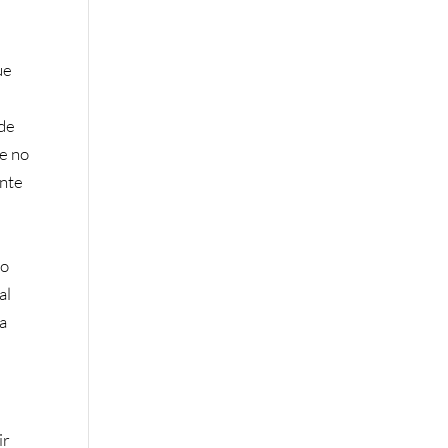
ue
 de
re no
ente
no
al
la
ir