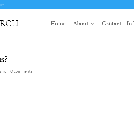
com
Home
About
Contact + In
ús?
pañol
|
0 comments