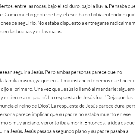
rtos, entre las rocas, bajo el sol duro, bajo la lluvia. Pensaba qu
arte. Como mucha gente de hoy, el escriba no había entendido qui
iones de seguirlo. No estaba dispuesto a entregarse radicalmen
 en las buenas y en las malas.
esean seguir a Jesús. Pero ambas personas parece que no
a familia misma, ya que en última instancia tenemos que hacer 
 dijo el primero. Una vez que Jesús lo llamó al mandarle: sígueme
 entierre a mi padre”. La respuesta de Jesús fue: “Deja que los
anuncia el reino de Dios”. La respuesta de Jesús parece dura, per
a persona parece implicar que su padre no estaba muerto en ese
o o muy anciano, y pronto iba a morir. Entonces, la idea es que
ir a Jesús. Jesús pasaba a segundo plano y su padre pasaba a