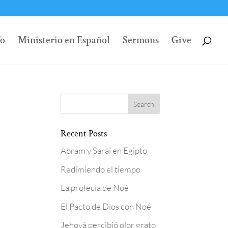
fo
Ministerio en Español
Sermons
Give
Recent Posts
Abram y Saraí en Egipto
Redimiendo el tiempo
La profecía de Noé
El Pacto de Dios con Noé
Jehová percibió olor grato