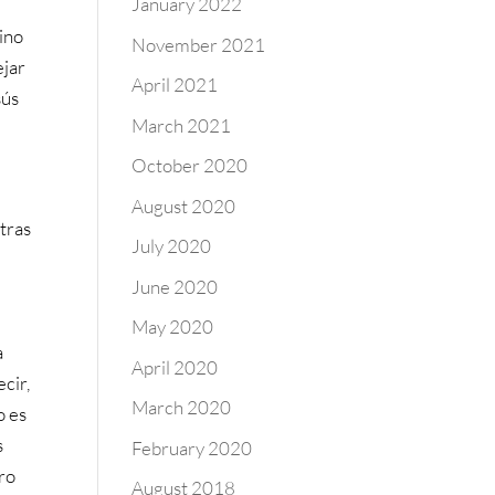
January 2022
sino
November 2021
ejar
April 2021
sús
March 2021
October 2020
August 2020
tras
July 2020
June 2020
May 2020
a
April 2020
ecir,
March 2020
o es
s
February 2020
ro
August 2018