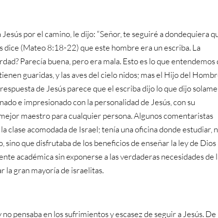
esús por el camino, le dijo: “Señor, te seguiré a dondequiera q
nos dice (Mateo 8:18-22) que este hombre era un escriba. La
erdad? Parecía buena, pero era mala. Esto es lo que entendemos
 tienen guaridas, y las aves del cielo nidos; mas el Hijo del Homb
 respuesta de Jesús parece que el escriba dijo lo que dijo solam
ado e impresionado con la personalidad de Jesús, con su
mejor maestro para cualquier persona. Algunos comentaristas
la clase acomodada de Israel; tenía una oficina donde estudiar, 
, sino que disfrutaba de los beneficios de enseñar la ley de Dios 
mente académica sin exponerse a las verdaderas necesidades de 
r la gran mayoría de israelitas.
 no pensaba en los sufrimientos y escasez de seguir a Jesús. De 