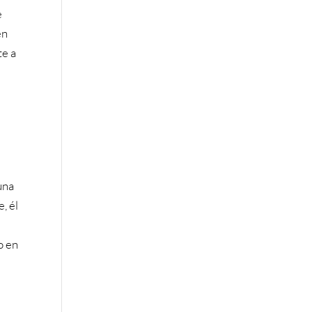
e
én
te a
una
, él
o en