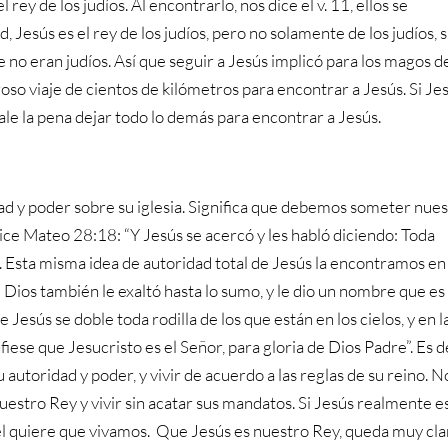
 rey de los judíos. Al encontrarlo, nos dice el v. 11, ellos se
 Jesús es el rey de los judíos, pero no solamente de los judíos, 
ue no eran judíos. Así que seguir a Jesús implicó para los magos d
groso viaje de cientos de kilómetros para encontrar a Jesús. Si Je
ale la pena dejar todo lo demás para encontrar a Jesús.
ad y poder sobre su iglesia. Significa que debemos someter nues
ice Mateo 28:18: “Y Jesús se acercó y les habló diciendo: Toda
a”. Esta misma idea de autoridad total de Jesús la encontramos en
 Dios también le exaltó hasta lo sumo, y le dio un nombre que es
esús se doble toda rodilla de los que están en los cielos, y en l
nfiese que Jesucristo es el Señor, para gloria de Dios Padre”. Es d
utoridad y poder, y vivir de acuerdo a las reglas de su reino. N
estro Rey y vivir sin acatar sus mandatos. Si Jesús realmente e
l quiere que vivamos. Que Jesús es nuestro Rey, queda muy cla