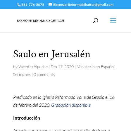
661-776-5075
EbenezerReformedShafter@gmail.com
Saulo en Jerusalén
by
Valentin Alpuche
|
Feb 17, 2020
|
Ministerio en Español
,
Sermones
|
0 comments
Predicado en la Iglesia Reformada Valle de Gracia el 16
de febrero del 2020.
Grabación disponible
.
Introducción
Amados hermanos, la conversión de Saulo fue un