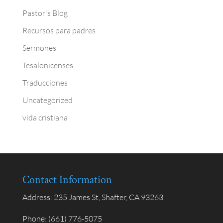
Pastor's Blog
Recursos para padres
Sermones
Tesalonicenses
Traducciones
Uncategorized
vida cristiana
Contact Information
Address:
235 James St, Shafter, CA 93263
Phone:
(661) 776-5075